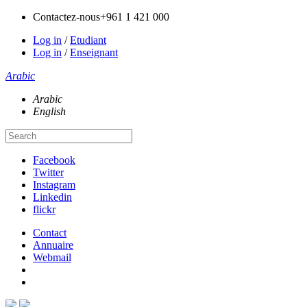
Contactez-nous
+961 1 421 000
Log in
/
Etudiant
Log in
/
Enseignant
Arabic
Arabic
English
Facebook
Twitter
Instagram
Linkedin
flickr
Contact
Annuaire
Webmail