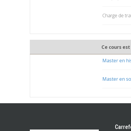
Charge de trav
Ce cours est
Master en his
Master en so
Carref