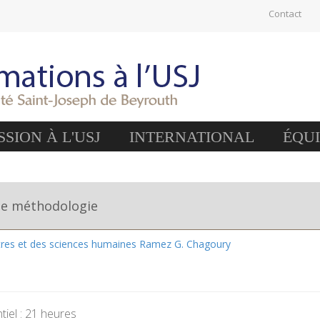
Contact
SION À L'USJ
INTERNATIONAL
ÉQU
de méthodologie
ttres et des sciences humaines Ramez G. Chagoury
iel : 21 heures