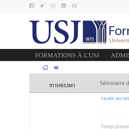
FORMATIONS À L'USJ
ADMIS
Séminaire 
011HRS2M1
Faculté des le
-
Temps présent