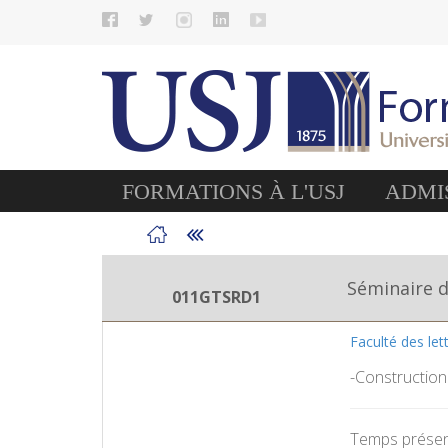
FORMATIONS À L'USJ
ADMIS
Séminaire 
011GTSRD1
Faculté des le
-Construction 
Temps présent