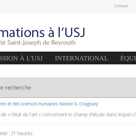
Contact
SION À L'USJ
INTERNATIONAL
ÉQU
de recherche
ttres et des sciences humaines Ramez G. Chagoury
de « l'état de l'art » concernant le champ d'étude dans lequel s'i
iel : 21 heures