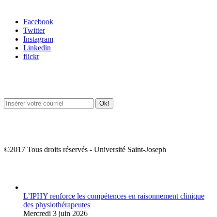
Carrefour des médias sociaux
Facebook
Twitter
Instagram
Linkedin
flickr
Newsletter / USJ Culture
Newsletter / USJ Nouvelles
©2017 Tous droits réservés - Université Saint-Joseph
Album Photos
L’IPHY renforce les compétences en raisonnement clinique
des physiothérapeutes
Mercredi 3 juin 2026