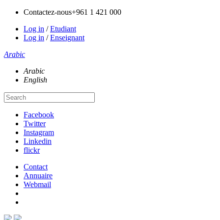
Contactez-nous
+961 1 421 000
Log in
/
Etudiant
Log in
/
Enseignant
Arabic
Arabic
English
Facebook
Twitter
Instagram
Linkedin
flickr
Contact
Annuaire
Webmail