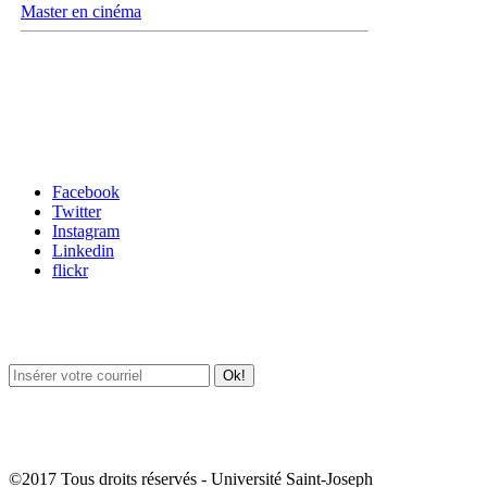
Master en cinéma
Carrefour des médias sociaux
Facebook
Twitter
Instagram
Linkedin
flickr
Newsletter / USJ Culture
Newsletter / USJ Nouvelles
©2017 Tous droits réservés - Université Saint-Joseph