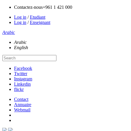
Contactez-nous
+961 1 421 000
Log in
/
Etudiant
Log in
/
Enseignant
Arabic
Arabic
English
Facebook
Twitter
Instagram
Linkedin
flickr
Contact
Annuaire
Webmail