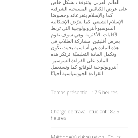
العالم العربي. وتتوقف بشكل خاص
على عرض الكنائس المسيحية الشرقية
كما والإسلام بتفرعاته وخصوصًا
الإسلام الشيعي. كما تعرّض الإشكالية
السوسيو-أنتروبولوجية التي تربط
الأقليات بالأكثرية. وهي سوف تقوم
بعرض أقليتين. مشاركة الطلاب في
هذه المادة هي أساسية بحيث تكّون
وتكمل المادة التعليميّة. ترتكز هذه
المادة على القراءة السوسيو-
أنتروبولوجية للوقائع كما وتستعمل
القراءة الجيوسياسية أحيانًا.
Temps présentiel : 17.5 heures
Charge de travail étudiant : 82.5
heures
Méthode(s) d'évaluation : Cours