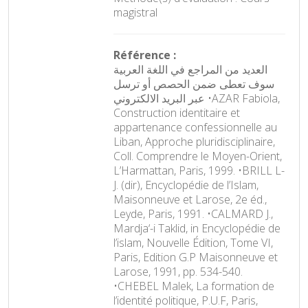
magistral
Référence :
العديد من المراجع في اللغة العربية
سوف تعطى ضمن الحصص أو ترسل
عبر البريد الالكتروني •AZAR Fabiola,
Construction identitaire et
appartenance confessionnelle au
Liban, Approche pluridisciplinaire,
Coll. Comprendre le Moyen-Orient,
L’Harmattan, Paris, 1999. •BRILL L-
J. (dir), Encyclopédie de l’Islam,
Maisonneuve et Larose, 2e éd.,
Leyde, Paris, 1991. •CALMARD J.,
Mardja‘-i Taklid, in Encyclopédie de
l’islam, Nouvelle Édition, Tome VI,
Paris, Edition G.P Maisonneuve et
Larose, 1991, pp. 534-540.
•CHEBEL Malek, La formation de
l’identité politique, P.U.F, Paris,