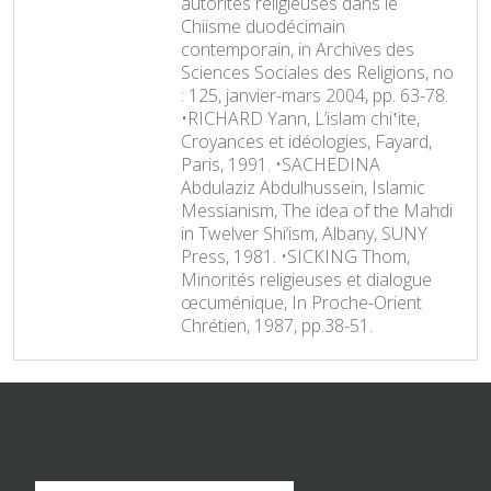
autorités religieuses dans le
Chiisme duodécimain
contemporain, in Archives des
Sciences Sociales des Religions, no
: 125, janvier-mars 2004, pp. 63-78.
•RICHARD Yann, L’islam chi‛ite,
Croyances et idéologies, Fayard,
Paris, 1991. •SACHEDINA
Abdulaziz Abdulhussein, Islamic
Messianism, The idea of the Mahdi
in Twelver Shi‘ism, Albany, SUNY
Press, 1981. •SICKING Thom,
Minorités religieuses et dialogue
œcuménique, In Proche-Orient
Chrétien, 1987, pp.38-51.