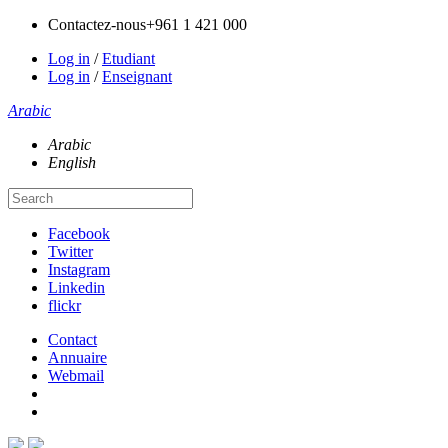
Contactez-nous
+961 1 421 000
Log in
/
Etudiant
Log in
/
Enseignant
Arabic
Arabic
English
Facebook
Twitter
Instagram
Linkedin
flickr
Contact
Annuaire
Webmail