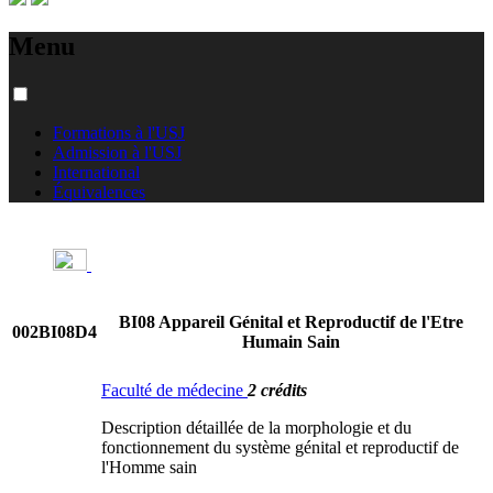
Menu
Formations à l'USJ
Admission à l'USJ
International
Équivalences
BI08 Appareil Génital et Reproductif de l'Etre
002BI08D4
Humain Sain
Faculté de médecine
2 crédits
Description détaillée de la morphologie et du
fonctionnement du système génital et reproductif de
l'Homme sain