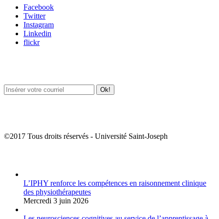
Facebook
Twitter
Instagram
Linkedin
flickr
Newsletter / USJ Culture
Newsletter / USJ Nouvelles
©2017 Tous droits réservés - Université Saint-Joseph
Album Photos
L’IPHY renforce les compétences en raisonnement clinique
des physiothérapeutes
Mercredi 3 juin 2026
Les neurosciences cognitives au service de l’apprentissage à