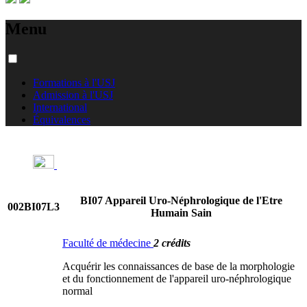
Menu
Formations à l'USJ
Admission à l'USJ
International
Équivalences
BI07 Appareil Uro-Néphrologique de l'Etre
002BI07L3
Humain Sain
Faculté de médecine
2 crédits
Acquérir les connaissances de base de la morphologie
et du fonctionnement de l'appareil uro-néphrologique
normal