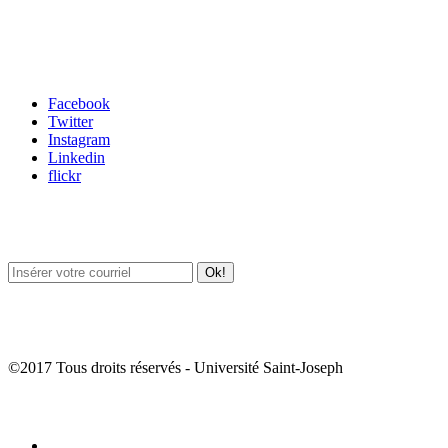
Carrefour des médias sociaux
Facebook
Twitter
Instagram
Linkedin
flickr
Newsletter / USJ Culture
Newsletter / USJ Nouvelles
©2017 Tous droits réservés - Université Saint-Joseph
Album Photos