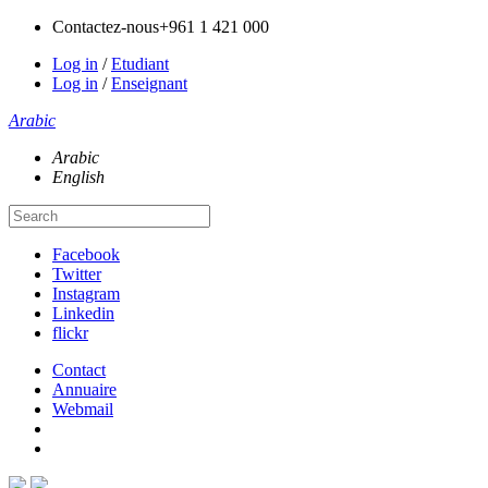
Contactez-nous
+961 1 421 000
Log in
/
Etudiant
Log in
/
Enseignant
Arabic
Arabic
English
Facebook
Twitter
Instagram
Linkedin
flickr
Contact
Annuaire
Webmail