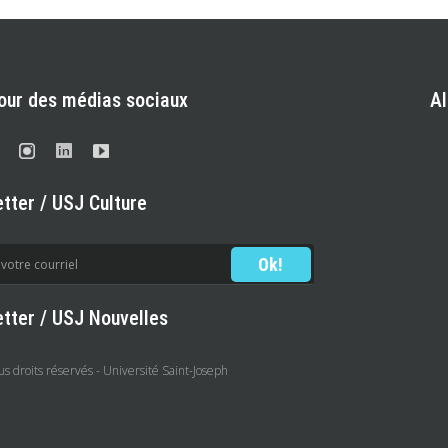
our des médias sociaux
A
tter / USJ Culture
tter / USJ Nouvelles
 droits réservés - Université Saint-Joseph