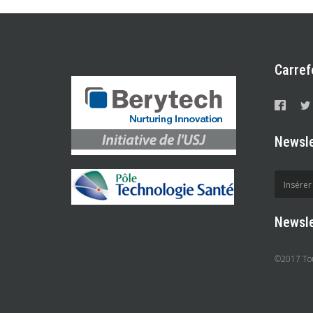
Carref
Newsle
Newsle
©2017 Tous