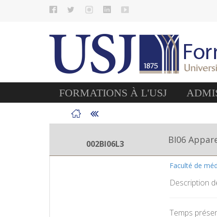
FORMATIONS À L'USJ
ADMIS
BI06 Appare
002BI06L3
Faculté de mé
Description d
Temps présent