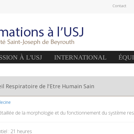
Contact
SION À L'USJ
INTERNATIONAL
ÉQU
il Respiratoire de l'Etre Humain Sain
decine
étaillée de la morphologie et du fonctionnement du système res
iel : 21 heures