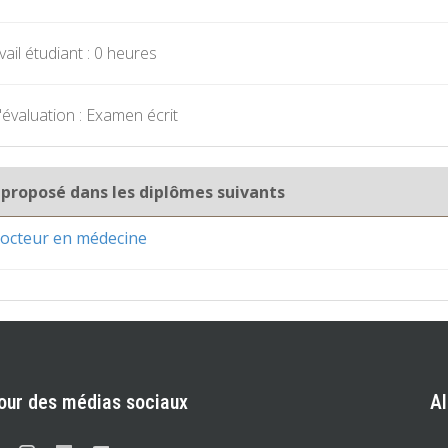
ail étudiant : 0 heures
évaluation : Examen écrit
 proposé dans les diplômes suivants
octeur en médecine
our des médias sociaux
A