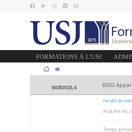
FORMATIONS À L'USJ
ADMIS
BX02 Appare
002BX02L4
Faculté de mé
Acquérir les 
Temps présent