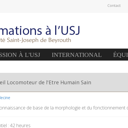
Contact
SION À L'USJ
INTERNATIONAL
ÉQU
il Locomoteur de l'Etre Humain Sain
decine
connaissance de base de la morphologie et du fonctionnement d
iel : 42 heures