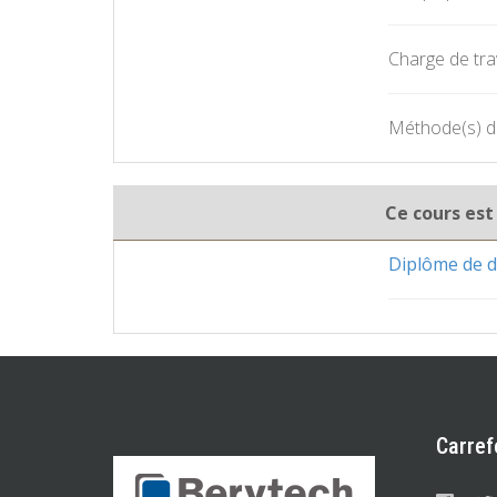
Charge de trav
Méthode(s) d'
Ce cours est
Diplôme de d
Carref