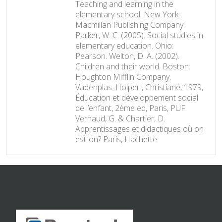
Teaching and learning in the
elementary school. New York:
Macmillan Publishing Company.
Parker, W. C. (2005). Social studies in
elementary education. Ohio:
Pearson. Welton, D. A. (2002).
Children and their world. Boston:
Houghton Mifflin Company.
Vadenplas_Holper , Christiane, 1979,
Éducation et développement social
de l’enfant, 2ème ed, Paris, PUF.
Vernaud, G. & Chartier, D.
Apprentissages et didactiques où on
est-on? Paris, Hachette.