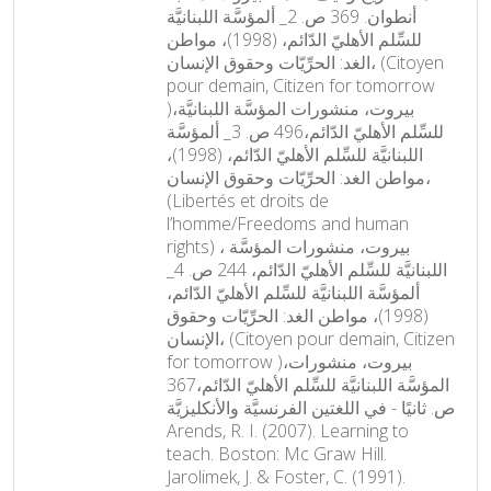
أنطوان. 369 ص. 2_ ألمؤسَّة اللبنانيَّة
للسِّلم الأهليّ الدّائم، (1998)، مواطن
الغد: الحرِّيّات وحقوق الإنسان، (Citoyen
pour demain, Citizen for tomorrow
)،بيروت، منشورات المؤسَّة اللبنانيَّة
للسِّلم الأهليّ الدّائم،496 ص. 3_ ألمؤسَّة
اللبنانيَّة للسِّلم الأهليّ الدّائم، (1998)،
مواطن الغد: الحرِّيّات وحقوق الإنسان،
(Libertés et droits de
l’homme/Freedoms and human
rights) ، بيروت، منشورات المؤسَّة
اللبنانيَّة للسِّلم الأهليّ الدّائم، 244 ص. 4_
ألمؤسَّة اللبنانيَّة للسِّلم الأهليّ الدّائم،
(1998)، مواطن الغد: الحرِّيّات وحقوق
الإنسان، (Citoyen pour demain, Citizen
for tomorrow )،بيروت، منشورات
المؤسَّة اللبنانيَّة للسِّلم الأهليّ الدّائم،367
ص. ثانيًا - في اللغتين الفرنسيَّة والأنكليزيَّة
Arends, R. I. (2007). Learning to
teach. Boston: Mc Graw Hill.
Jarolimek, J. & Foster, C. (1991).