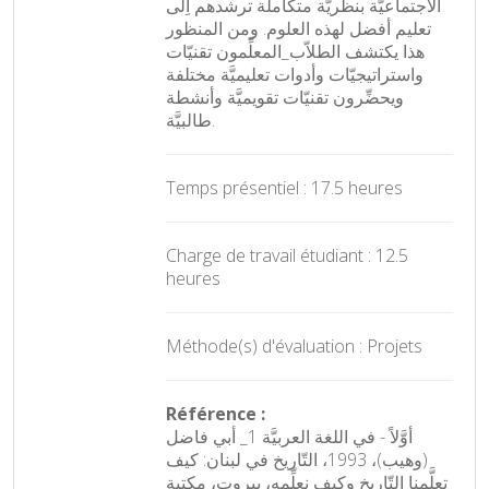
الاجتماعيَّة بنظريَّة متكاملة ترشدهم أِلى
تعليم أفضل لهذه العلوم. ومن المنظور
هذا يكتشف الطلاّب_المعلِّمون تقنيّات
واستراتيجيّات وأدوات تعليميَّة مختلفة
ويحضِّرون تقنيّات تقويميَّة وأنشطة
طالبيَّة.
Temps présentiel : 17.5 heures
Charge de travail étudiant : 12.5
heures
Méthode(s) d'évaluation : Projets
Référence :
أوَّلاً - في اللغة العربيَّة 1_ أبي فاضل
(وهيب)، 1993، التّاريخ في لبنان: كيف
تعلَّمنا التّاريخ وكيف نعلِّمه، بيروت، مكتبة