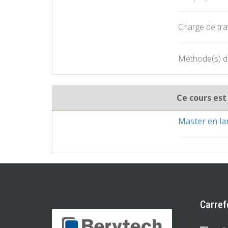
Charge de trav
Méthode(s) d
Ce cours est
Master en la
Carref