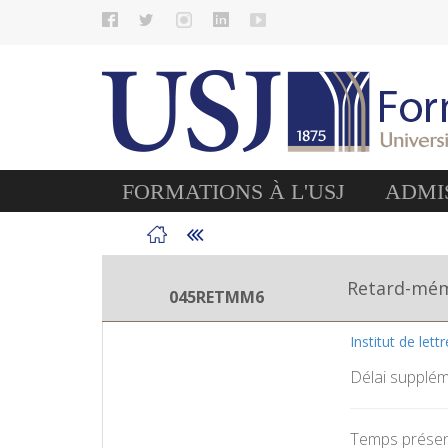
FORMATIONS À L'USJ
ADMIS
Retard-mém
045RETMM6
Institut de lett
Délai supplém
Temps présent