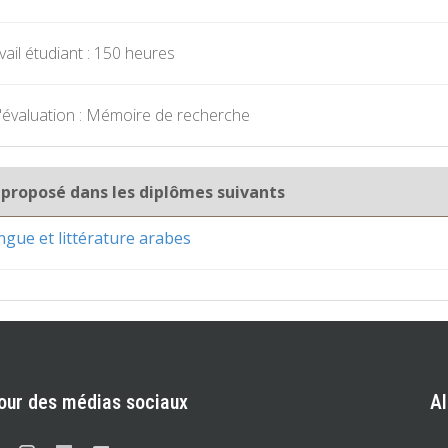
ail étudiant : 150 heures
'évaluation : Mémoire de recherche
 proposé dans les diplômes suivants
ngue et littérature arabes
our des médias sociaux
A