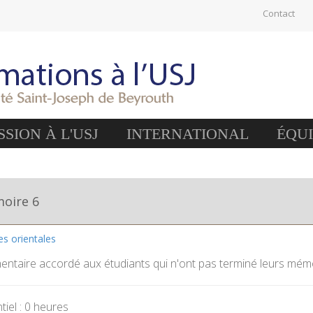
Contact
SION À L'USJ
INTERNATIONAL
ÉQU
oire 6
res orientales
entaire accordé aux étudiants qui n'ont pas terminé leurs mém
iel : 0 heures