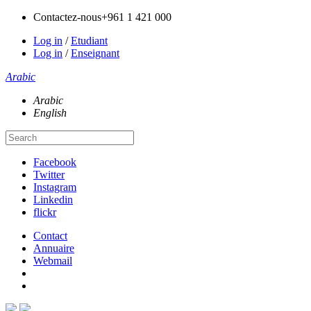
Contactez-nous
+961 1 421 000
Log in
/
Etudiant
Log in
/
Enseignant
Arabic
Arabic
English
Facebook
Twitter
Instagram
Linkedin
flickr
Contact
Annuaire
Webmail