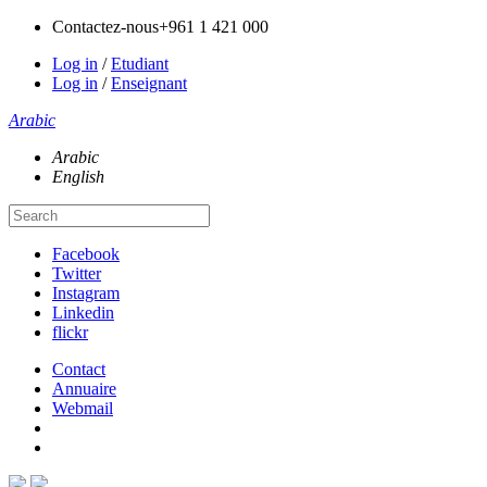
Contactez-nous
+961 1 421 000
Log in
/
Etudiant
Log in
/
Enseignant
Arabic
Arabic
English
Facebook
Twitter
Instagram
Linkedin
flickr
Contact
Annuaire
Webmail