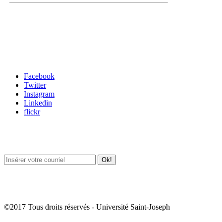
Carrefour des médias sociaux
Facebook
Twitter
Instagram
Linkedin
flickr
Newsletter / USJ Culture
Newsletter / USJ Nouvelles
©2017 Tous droits réservés - Université Saint-Joseph