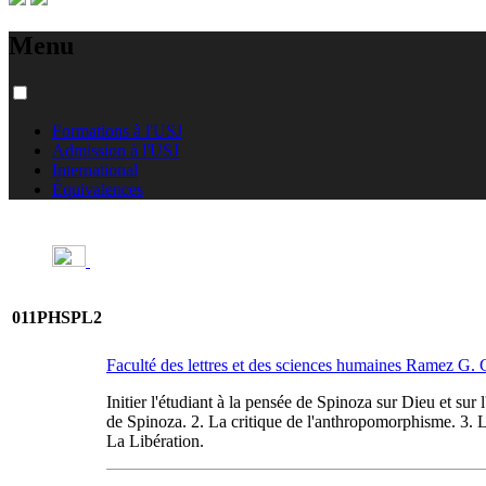
Menu
Formations à l'USJ
Admission à l'USJ
International
Équivalences
011PHSPL2
Faculté des lettres et des sciences humaines Ramez G
Initier l'étudiant à la pensée de Spinoza sur Dieu et s
de Spinoza. 2. La critique de l'anthropomorphisme. 3. La
La Libération.