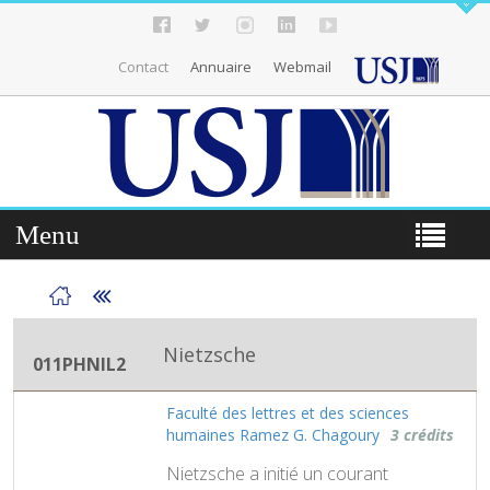
Contact
Annuaire
Webmail
Menu
Nietzsche
011PHNIL2
Faculté des lettres et des sciences
humaines Ramez G. Chagoury
3 crédits
Nietzsche a initié un courant