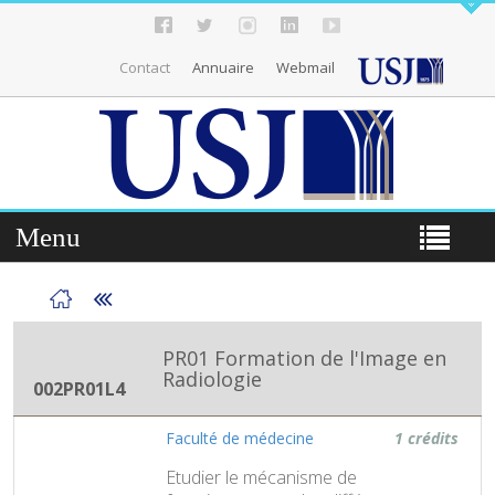
Contact
Annuaire
Webmail
Menu
PR01 Formation de l'Image en
Radiologie
002PR01L4
Faculté de médecine
1 crédits
Etudier le mécanisme de