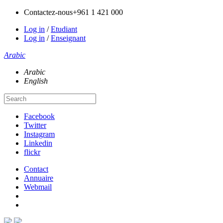
Contactez-nous
+961 1 421 000
Log in
/
Etudiant
Log in
/
Enseignant
Arabic
Arabic
English
Facebook
Twitter
Instagram
Linkedin
flickr
Contact
Annuaire
Webmail