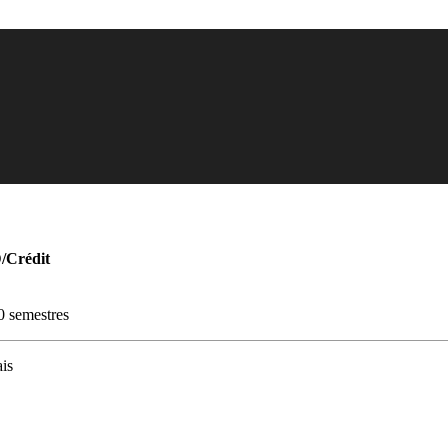
D/Crédit
0 semestres
is