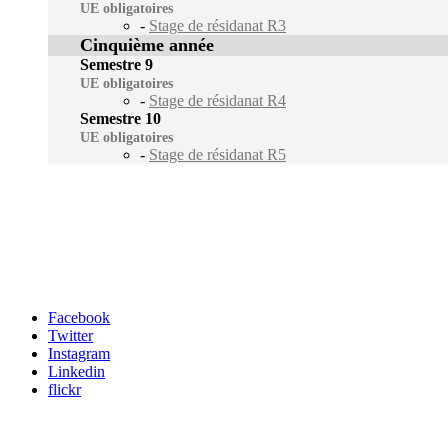
UE obligatoires
-
Stage de résidanat R3
Cinquième année
Semestre 9
UE obligatoires
-
Stage de résidanat R4
Semestre 10
UE obligatoires
-
Stage de résidanat R5
Carrefour des médias sociaux
Facebook
Twitter
Instagram
Linkedin
flickr
Newsletter / USJ Culture