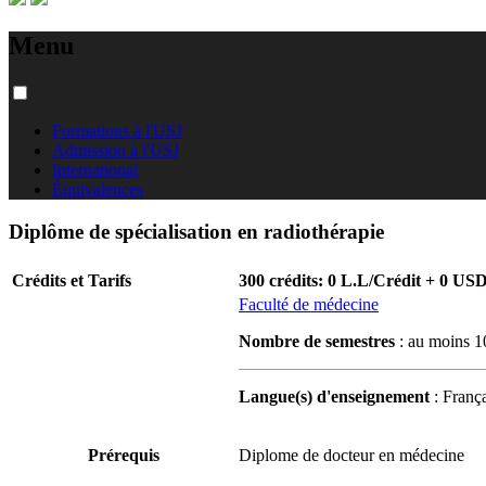
Menu
Formations à l'USJ
Admission à l'USJ
International
Équivalences
Diplôme de spécialisation en radiothérapie
Crédits et Tarifs
300 crédits: 0 L.L/Crédit + 0 US
Faculté de médecine
Nombre de semestres
: au moins 1
Langue(s) d'enseignement
: França
Prérequis
Diplome de docteur en médecine