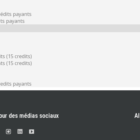
rédits payants
its payants
s (15 credits)
s (15 credits)
redits payants
our des médias sociaux
A