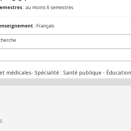
semestres
: au moins 6 semestres
'enseignement
: Français
cherche
et médicales- Spécialité : Santé publique - Éducatio
30