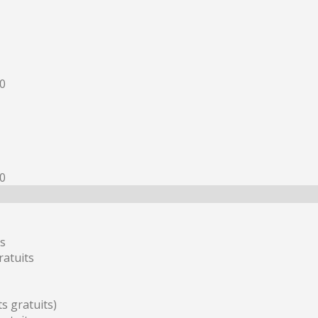
30
30
ts
ratuits
s gratuits)