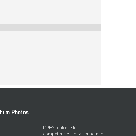
lbum Photos
L’IPHY renforce les
compétences en raisonnement