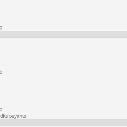
30
30
30
dits payants