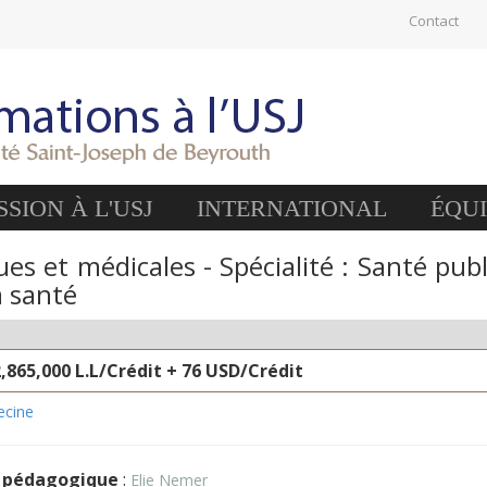
Contact
SION À L'USJ
INTERNATIONAL
ÉQU
es et médicales - Spécialité : Santé pub
a santé
2,865,000 L.L/Crédit + 76 USD/Crédit
ecine
 pédagogique
:
Elie Nemer