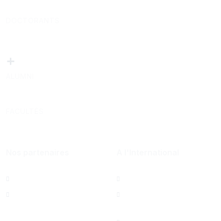
DOCTORANTS
+
ALUMNI
FACULTÉS
Nos partenaires
A l'International
Al Mazeed
Bureau de Paris
Lamsa
North America Office
Saint Joseph