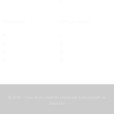
University Foundation,
Beirut Inc. - États-Unis
Multimédias
Infos pratiques
Albums photos
Contactez-nous
Films USJ
Annuaire USJ
La Quinzaine
Webmail USJ
Hymne de l'USJ
Mesures de sécurité
©
2026 - Tous droits réservés Université Saint-Joseph de
Beyrouth