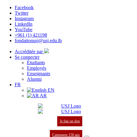
Facebook
Twitter
Instagram
LinkedIn
YouTube
+961 (1) 421198
fondationusj@usj.edu.lb
Accréditée par
Se connecter
Étudiants
Employés
Enseignants
Alumni
FR
EN
AR
Je fais un don
Campagne 150 ans