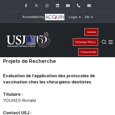
Facebook
Twitter
Instagram
LinkedIn
YouTube
+961 (1) 421 280
fmd@usj.e
Accredited by
Login
EN
I donate
Campaign 150 yrs
Financial Aid
Projets de Recherche
Évaluation de l’application des protocoles de
vaccination chez les chirurgiens-dentistes
Titulaire :
YOUNES Ronald
Contact USJ :