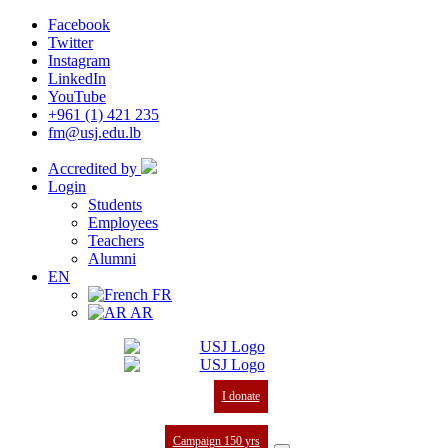
Facebook
Twitter
Instagram
LinkedIn
YouTube
+961 (1) 421 235
fm@usj.edu.lb
Accredited by
Login
Students
Employees
Teachers
Alumni
EN
FR
AR
I donate
Campaign 150 yrs