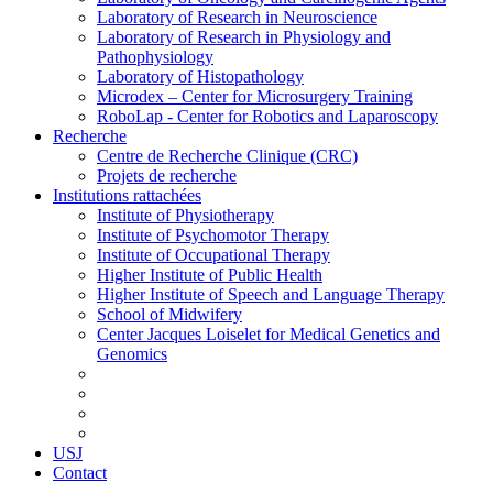
Laboratory of Research in Neuroscience
Laboratory of Research in Physiology and
Pathophysiology
Laboratory of Histopathology
Microdex – Center for Microsurgery Training
RoboLap - Center for Robotics and Laparoscopy
Recherche
Centre de Recherche Clinique (CRC)
Projets de recherche
Institutions rattachées
Institute of Physiotherapy
Institute of Psychomotor Therapy
Institute of Occupational Therapy
Higher Institute of Public Health
Higher Institute of Speech and Language Therapy
School of Midwifery
Center Jacques Loiselet for Medical Genetics and
Genomics
USJ
Contact