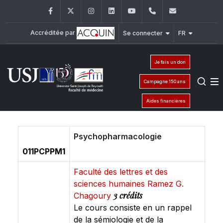
Facebook
Twitter
Instagram
LinkedIn
YouTube
+961 (1) 421 235
fm@usj.edu
Accréditée par
Se connecter
FR
Je fais un don
Campagne 150 ans
Aides financières
Psychopharmacologie
011PCPPM1
Faculté des lettres et des
sciences humaines Ramez G.
3 crédits
Chagoury
Le cours consiste en un rappel
de la sémiologie et de la