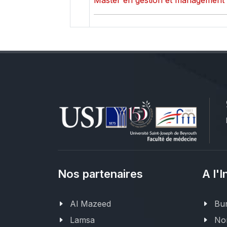
Master en gestion et management - 
Nos partenaires
A l'I
Al Mazeed
Bur
Lamsa
Nor