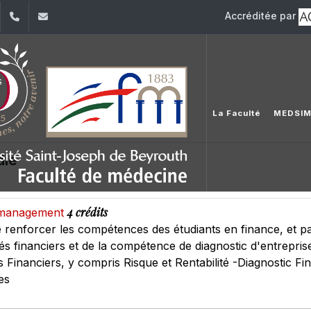
Accréditée par
dIn
YouTube
+961 (1) 421 235
fm@usj.edu.lb
La Faculté
MEDSI
die
4 crédits
e management
e renforcer les compétences des étudiants en finance, et pa
financiers et de la compétence de diagnostic d'entreprise. I
inanciers, y compris Risque et Rentabilité -Diagnostic Fina
es