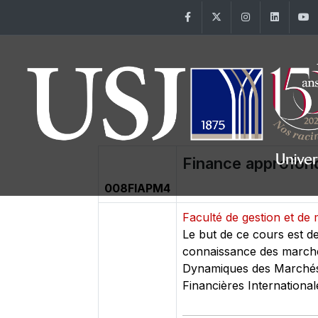
Facebook
Twitter
Instagram
Linke
Finance approfon
008FIAPM4
Faculté de gestion et d
Le but de ce cours est d
connaissance des marchés 
Dynamiques des Marchés F
Financières International