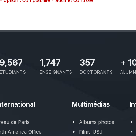
option : comptabilité - audit et contrôle
10,801
1,973
403
+
1
ÉTUDIANTS
ENSEIGNANTS
DOCTORANTS
ALUMN
nternational
Multimédias
In
eau de Paris
Albums photos
th America Office
Films USJ