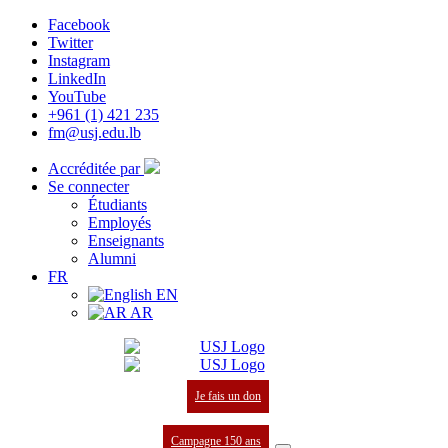
Facebook
Twitter
Instagram
LinkedIn
YouTube
+961 (1) 421 235
fm@usj.edu.lb
Accréditée par
Se connecter
Étudiants
Employés
Enseignants
Alumni
FR
EN
AR
Je fais un don
Campagne 150 ans