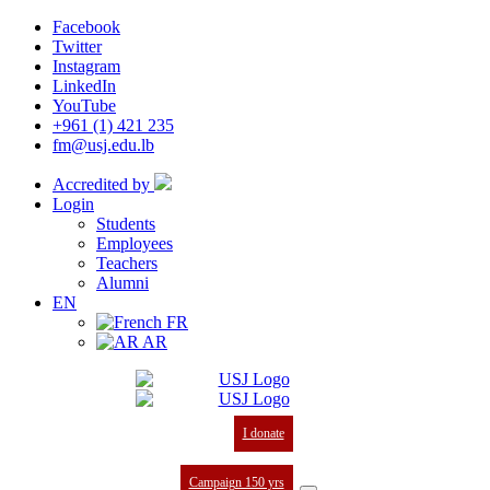
Facebook
Twitter
Instagram
LinkedIn
YouTube
+961 (1) 421 235
fm@usj.edu.lb
Accredited by
Login
Students
Employees
Teachers
Alumni
EN
FR
AR
I donate
Campaign 150 yrs