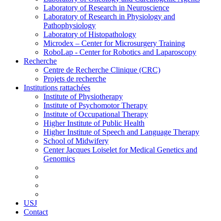
Laboratory of Research in Neuroscience
Laboratory of Research in Physiology and
Pathophysiology
Laboratory of Histopathology
Microdex – Center for Microsurgery Training
RoboLap - Center for Robotics and Laparoscopy
Recherche
Centre de Recherche Clinique (CRC)
Projets de recherche
Institutions rattachées
Institute of Physiotherapy
Institute of Psychomotor Therapy
Institute of Occupational Therapy
Higher Institute of Public Health
Higher Institute of Speech and Language Therapy
School of Midwifery
Center Jacques Loiselet for Medical Genetics and
Genomics
USJ
Contact