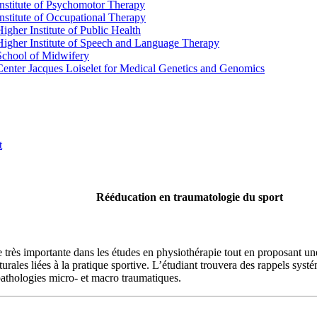
Institute of Psychomotor Therapy
Institute of Occupational Therapy
Higher Institute of Public Health
Higher Institute of Speech and Language Therapy
School of Midwifery
Center Jacques Loiselet for Medical Genetics and Genomics
t
Rééducation en traumatologie du sport
rès importante dans les études en physiothérapie tout en proposant une a
osturales liées à la pratique sportive. L’étudiant trouvera des rappels s
pathologies micro- et macro traumatiques.