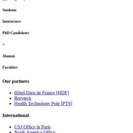
Students
Instructors
PhD Candidates
+
Alumni
Faculties
Our partners
Hôtel-Dieu de France [HDF]
Berytech
Health Technology Pole [PTS]
International
USJ Office in Paris
North America Office