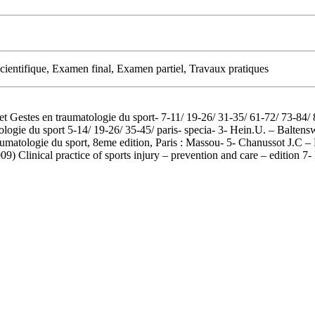
 scientifique, Examen final, Examen partiel, Travaux pratiques
 et Gestes en traumatologie du sport- 7-11/ 19-26/ 31-35/ 61-72/ 73-84
ogie du sport 5-14/ 19-26/ 35-45/ paris- specia- 3- Hein.U. – Baltenswe
atologie du sport, 8eme edition, Paris : Massou- 5- Chanussot J.C –
9) Clinical practice of sports injury – prevention and care – edition 