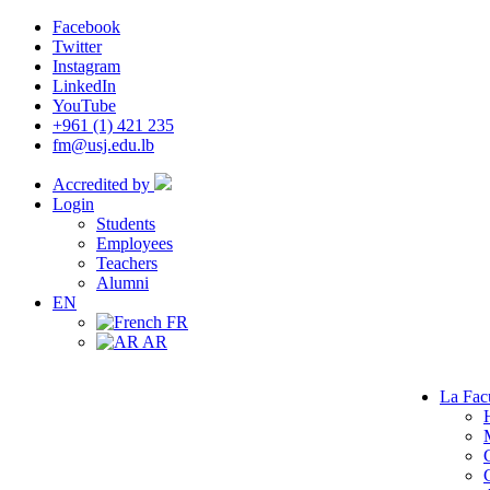
Facebook
Twitter
Instagram
LinkedIn
YouTube
+961 (1) 421 235
fm@usj.edu.lb
Accredited by
Login
Students
Employees
Teachers
Alumni
EN
FR
AR
La Fac