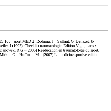
/ 85-105 - sport MED 2- Rodinau. J – Saillant. G- Benazet. JP-
iler. J (1993). Checklist traumatologie. Edition Vigot, paris :
 Danowski.R.G - (2005) Reeducation en traumatologie du sport,
7- Mirkin. G – Hoffman. M – (2007) La medicine sportive edition