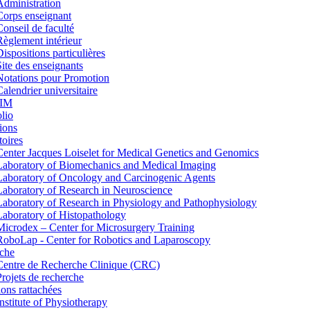
Administration
Corps enseignant
Conseil de faculté
Règlement intérieur
Dispositions particulières
Site des enseignants
Notations pour Promotion
Calendrier universitaire
IM
lio
ions
toires
Center Jacques Loiselet for Medical Genetics and Genomics
Laboratory of Biomechanics and Medical Imaging
Laboratory of Oncology and Carcinogenic Agents
Laboratory of Research in Neuroscience
Laboratory of Research in Physiology and Pathophysiology
Laboratory of Histopathology
Microdex – Center for Microsurgery Training
RoboLap - Center for Robotics and Laparoscopy
che
Centre de Recherche Clinique (CRC)
Projets de recherche
tions rattachées
Institute of Physiotherapy