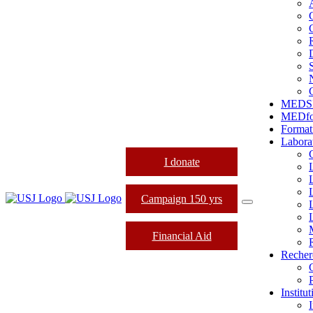
MEDS
MEDfo
Format
Labora
I donate
Campaign 150 yrs
Financial Aid
Recher
Institu