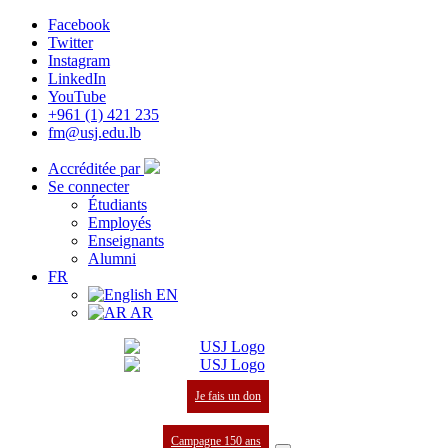
Facebook
Twitter
Instagram
LinkedIn
YouTube
+961 (1) 421 235
fm@usj.edu.lb
Accréditée par
Se connecter
Étudiants
Employés
Enseignants
Alumni
FR
EN
AR
Je fais un don
Campagne 150 ans