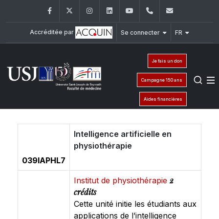
Facebook
Twitter
Instagram
LinkedIn
YouTube
+961 (1) 421 235
fm@usj.edu
Accréditée par
Se connecter
FR
Je fais un don
Campagne 150 ans
Aides financières
Intelligence artificielle en
physiothérapie
039IAPHL7
2
Institut de physiothérapie
crédits
Cette unité initie les étudiants aux
applications de l’intelligence