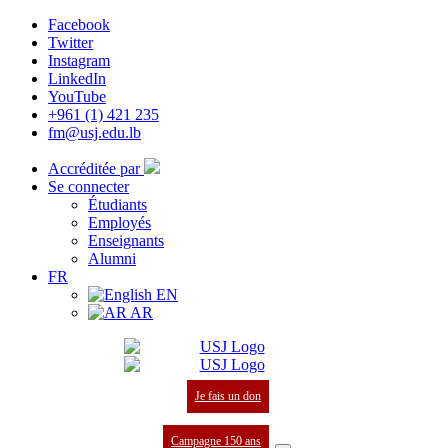
Facebook
Twitter
Instagram
LinkedIn
YouTube
+961 (1) 421 235
fm@usj.edu.lb
Accréditée par
Se connecter
Étudiants
Employés
Enseignants
Alumni
FR
EN
AR
Je fais un don
Campagne 150 ans