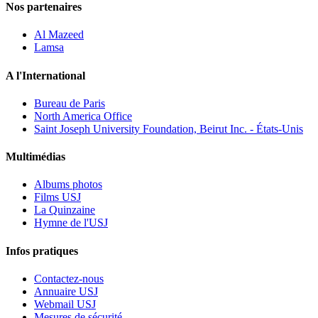
Nos partenaires
Al Mazeed
Lamsa
A l'International
Bureau de Paris
North America Office
Saint Joseph University Foundation, Beirut Inc. - États-Unis
Multimédias
Albums photos
Films USJ
La Quinzaine
Hymne de l'USJ
Infos pratiques
Contactez-nous
Annuaire USJ
Webmail USJ
Mesures de sécurité