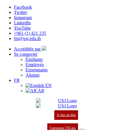
Facebook
Twitter
Instagram
LinkedIn
YouTube
+961 (1) 421 235
fm@usj.edu.lb
Accréditée par
Se connecter
Étudiants
Employés
Enseignants
Alumni
FR
EN
AR
Je fais un don
Campagne 150 ans