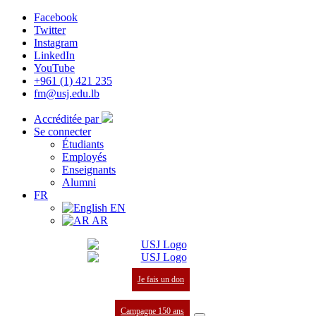
Facebook
Twitter
Instagram
LinkedIn
YouTube
+961 (1) 421 235
fm@usj.edu.lb
Accréditée par
Se connecter
Étudiants
Employés
Enseignants
Alumni
FR
EN
AR
Je fais un don
Campagne 150 ans