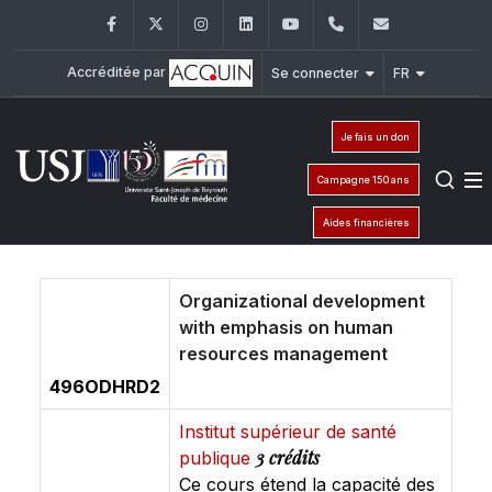
Facebook
Twitter
Instagram
LinkedIn
YouTube
+961 (1) 421 235
fm@usj.edu
Accréditée par
Se connecter
FR
Je fais un don
Campagne 150 ans
Aides financières
Organizational development
with emphasis on human
resources management
496ODHRD2
Institut supérieur de santé
3 crédits
publique
Ce cours étend la capacité des