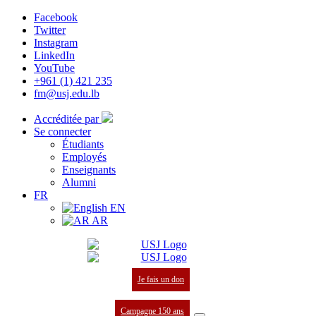
Facebook
Twitter
Instagram
LinkedIn
YouTube
+961 (1) 421 235
fm@usj.edu.lb
Accréditée par
Se connecter
Étudiants
Employés
Enseignants
Alumni
FR
EN
AR
Je fais un don
Campagne 150 ans