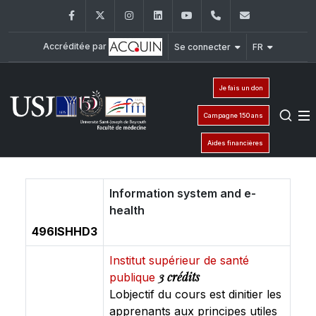
Facebook
Twitter
Instagram
LinkedIn
YouTube
+961 (1) 421 235
fm@usj.edu
Accréditée par
Se connecter
FR
Je fais un don
Campagne 150 ans
Aides financières
Information system and e-
health
496ISHHD3
Institut supérieur de santé
3 crédits
publique
Lobjectif du cours est dinitier les
apprenants aux principes utiles