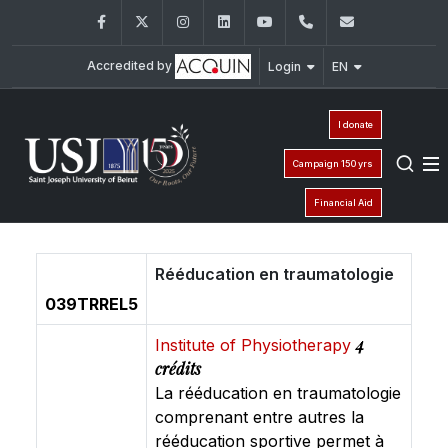
Facebook
Twitter
Instagram
LinkedIn
YouTube
+961 (1) 421 235
fm@usj.edu
Accredited by
Login
EN
I donate
Campaign 150 yrs
Financial Aid
Rééducation en traumatologie
039TRREL5
4
Institute of Physiotherapy
crédits
La rééducation en traumatologie
comprenant entre autres la
rééducation sportive permet à