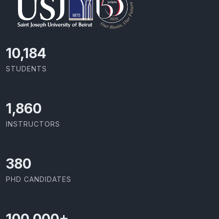
11,110
STUDENTS
2,029
INSTRUCTORS
414
PHD CANDIDATES
100,000
+