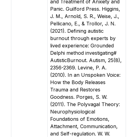
and Treatment of Anxiety and
Panic. Guilford Press. Higgins,
J. M., Arnold, S. R., Weise, J.,
Pellicano, E., & Trollor, J. N.
(2021). Defining autistic
burnout through experts by
lived experience: Grounded
Delphi method investigating#
AutisticBurnout. Autism, 25(8),
2356-2369. Levine, P. A.
(2010). In an Unspoken Voice:
How the Body Releases
Trauma and Restores
Goodness. Porges, S. W.
(2011). The Polyvagal Theory:
Neurophysiological
Foundations of Emotions,
Attachment, Communication,
and Self-regulation. W. W.