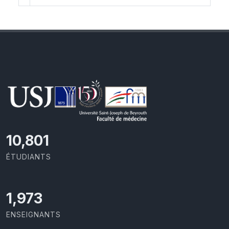
11,418
ÉTUDIANTS
2,086
ENSEIGNANTS