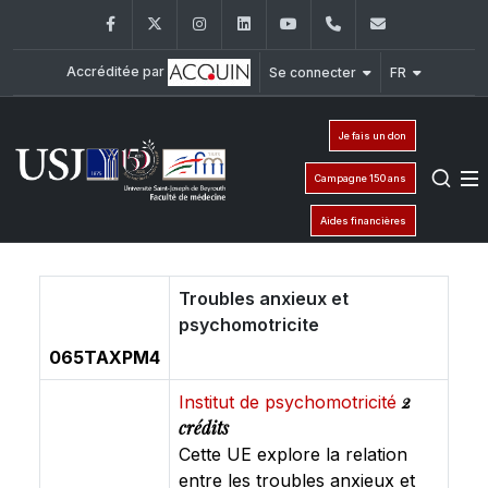
Facebook
Twitter
Instagram
LinkedIn
YouTube
+961 (1) 421 235
fm@usj.edu
Accréditée par
Se connecter
FR
Je fais un don
Campagne 150 ans
Aides financières
Troubles anxieux et
psychomotricite
065TAXPM4
2
Institut de psychomotricité
crédits
Cette UE explore la relation
entre les troubles anxieux et