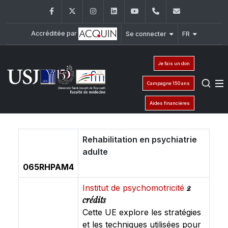
Facebook
Twitter
Instagram
LinkedIn
YouTube
+961 (1) 421 235
fm@usj.edu
Accréditée par
Se connecter
FR
Je fais un don
Campagne 150 ans
Aides financières
Rehabilitation en psychiatrie
adulte
065RHPAM4
2
Institut de psychomotricité
crédits
Cette UE explore les stratégies
et les techniques utilisées pour