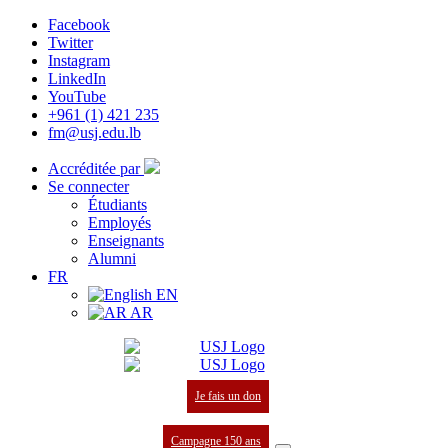
Facebook
Twitter
Instagram
LinkedIn
YouTube
+961 (1) 421 235
fm@usj.edu.lb
Accréditée par
Se connecter
Étudiants
Employés
Enseignants
Alumni
FR
EN
AR
Je fais un don
Campagne 150 ans