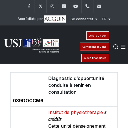
Facebook
Twitter
Instagram
LinkedIn
YouTube
+961 (1) 421 235
fm@usj.edu
Accréditée par
Se connecter
FR
Je fais un don
Campagne 150 ans
Aides financières
Diagnostic d’opportunité
conduite à tenir en
consultation
039DOCCM6
2
Institut de physiothérapie
crédits
Cette unité dénseignement