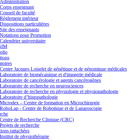
Administration
Corps enseignant
Conseil de faculté
Règlement intérieur
Dispositions particulières
Site des enseignants
Notations pour Promotion
Calendrier universitaire
SIM
lio
tions
toires
Centre Jacques Loiselet de génétique et de génomique médicales
Laboratoire de biomécanique et d'imagerie médicale
Laboratoire de cancérologie et agents cancérogènes
Laboratoire de recherche en neurosciences
Laboratoire de recherche en physiologie et physiopathologie
Laboratoire d’histopathologie
Microdex – Centre de formation en Microchirurgie
RoboLap - Centre de Robotique et de Laparoscopie
rche
Centre de Recherche Clinique (CRC)
Projets de recherche
utions rattachées
Institut de physiothérapie