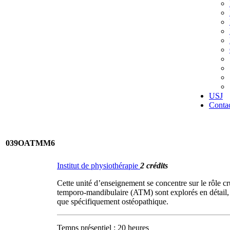
USJ
Conta
039OATMM6
Institut de physiothérapie
2 crédits
Cette unité d’enseignement se concentre sur le rôle cr
temporo-mandibulaire (ATM) sont explorés en détail, av
que spécifiquement ostéopathique.
Temps présentiel : 20 heures