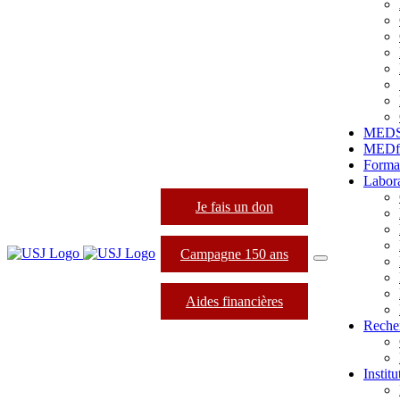
MED
MEDfo
Forma
Labora
Je fais un don
Campagne 150 ans
Aides financières
Reche
Instit