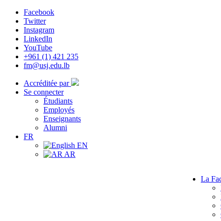
Facebook
Twitter
Instagram
LinkedIn
YouTube
+961 (1) 421 235
fm@usj.edu.lb
Accréditée par
Se connecter
Étudiants
Employés
Enseignants
Alumni
FR
EN
AR
La Fac