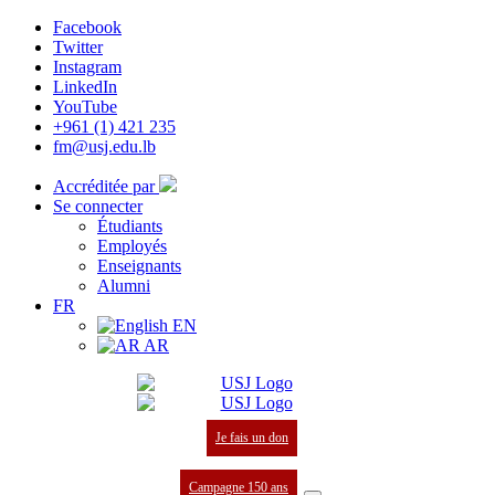
Facebook
Twitter
Instagram
LinkedIn
YouTube
+961 (1) 421 235
fm@usj.edu.lb
Accréditée par
Se connecter
Étudiants
Employés
Enseignants
Alumni
FR
EN
AR
Je fais un don
Campagne 150 ans