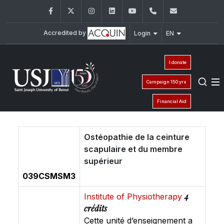
Facebook
Twitter
Instagram
LinkedIn
YouTube
+961 (1) 421 235
fm@usj.edu
Accredited by
Login
EN
I donate
Campaign 150 yrs
Financial Aid
Ostéopathie de la ceinture
scapulaire et du membre
supérieur
039CSMSM3
4
Institute of Physiotherapy
crédits
Cette unité d’enseignement a