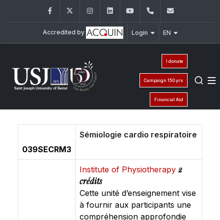
Facebook
Twitter
Instagram
LinkedIn
YouTube
+961 (1) 421 235
fm@usj.edu
Accredited by
Login
EN
I donate
Campaign 150 yrs
Financial Aid
Sémiologie cardio respiratoire
039SECRM3
2
Institute of Physiotherapy
crédits
Cette unité d’enseignement vise
à fournir aux participants une
compréhension approfondie