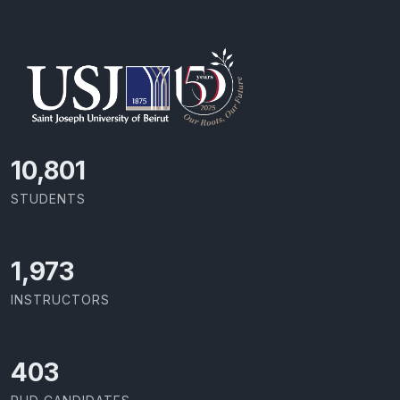
11,418
STUDENTS
2,086
INSTRUCTORS
426