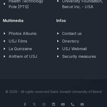
Health Technology
University Foundation,
Pole [PTS]
Beirut Inc. - USA
Multimedia
Infos
Photos Albums
Contact us
USJ Films
Directory
La Quinzaine
USJ Webmail
Anthem of USJ
Security measures
©
2026 - All rights reserved Saint Joseph University of Beirut
Facebook
Twitter
Instagram
LinkedIn
YouTube
+961-1-421000
info@usj.ed