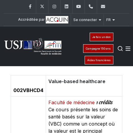
Facebook
Twitter
Instagram
LinkedIn
YouTube
+961 (1) 421 235
fm@usj.edu
Accréditée par
Se connecter
FR
Je fais un don
Campagne 150 ans
Aides financières
Value-based healthcare
002VBHCD4
1 crédits
Faculté de médecine
Ce cours présente les soins de
santé basés sur la valeur
(VBC) comme un concept où
la valeur est le principal