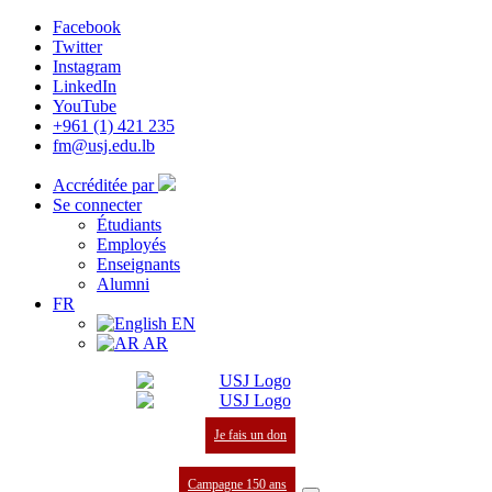
Facebook
Twitter
Instagram
LinkedIn
YouTube
+961 (1) 421 235
fm@usj.edu.lb
Accréditée par
Se connecter
Étudiants
Employés
Enseignants
Alumni
FR
EN
AR
Je fais un don
Campagne 150 ans