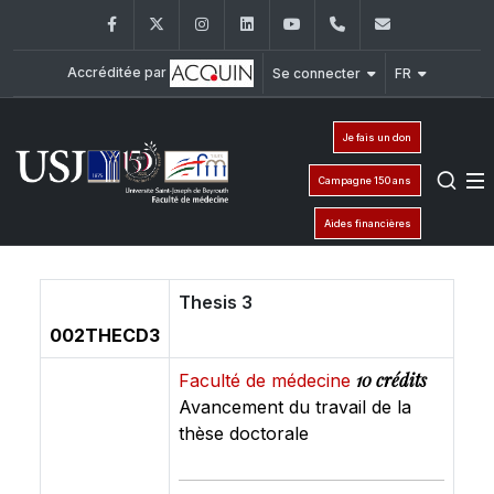
Facebook
Twitter
Instagram
LinkedIn
YouTube
+961 (1) 421 235
fm@usj.edu
Accréditée par
Se connecter
FR
Je fais un don
Campagne 150 ans
Aides financières
Thesis 3
002THECD3
10 crédits
Faculté de médecine
Avancement du travail de la
thèse doctorale