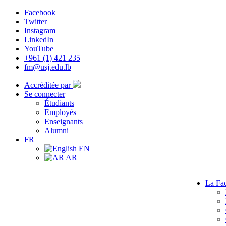
Facebook
Twitter
Instagram
LinkedIn
YouTube
+961 (1) 421 235
fm@usj.edu.lb
Accréditée par
Se connecter
Étudiants
Employés
Enseignants
Alumni
FR
EN
AR
La Fac