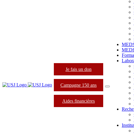
MED
MEDfo
Forma
Labora
Je fais un don
Campagne 150 ans
Aides financières
Reche
Instit