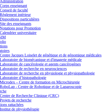
Administration
Corps enseignant
Conseil de faculté
Règlement intérieur
Dispositions particulières
Site des enseignants
Notations pour Promotion
Calendrier universitaire
SIM
lio
tions
toires
Centre Jacques Loiselet de génétique et de génomique médicales
Laboratoire de biomécanique et d'imagerie médicale
Laboratoire de cancérologie et agents cancérogènes
Laboratoire de recherche en neurosciences
Laboratoire de recherche en physiologie et physiopathologie
Laboratoire d’histopathologie
Microdex – Centre de formation en Microchirurgie
RoboLap - Centre de Robotique et de Laparoscopie
rche
Centre de Recherche Clinique (CRC)
Projets de recherche
utions rattachées
Institut de physiothérapie