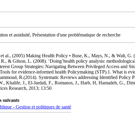
tion et assiduité, Présentation d'une problématique de recherche
et al., (2005) Making Health Policy • Buse, K., Mays, N., & Walt, G.
, R., & Gilson, L. (2008). ‘Doing’health policy analysis: methodologica
terest Group Strategies: Navigating Between Privileged Access and Stra
Tools for evidence-informed health Policymaking (STP).1. What is evid
mmoud, R.(2014). Systematic Reviews addressing Identified Policy Prio
 Khalife, J., El-Jardali, F., Romanos, J., Harb, H, Hamadeh, G., Dimas
vices Research, 2013; 13:50
s suivants
blique - Gestion et politiques de santé