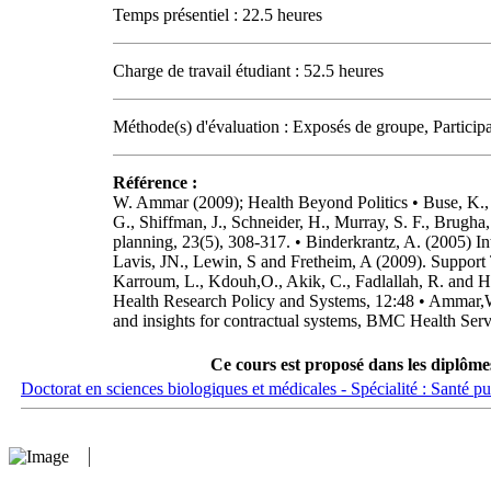
Temps présentiel : 22.5 heures
Charge de travail étudiant : 52.5 heures
Méthode(s) d'évaluation : Exposés de groupe, Participa
Référence :
W. Ammar (2009); Health Beyond Politics • Buse, K., 
G., Shiffman, J., Schneider, H., Murray, S. F., Brugha
planning, 23(5), 308-317. • Binderkrantz, A. (2005) In
Lavis, JN., Lewin, S and Fretheim, A (2009). Support 
Karroum, L., Kdouh,O., Akik, C., Fadlallah, R. and Ha
Health Research Policy and Systems, 12:48 • Ammar,W.,
and insights for contractual systems, BMC Health Ser
Ce cours est proposé dans les diplôme
Doctorat en sciences biologiques et médicales - Spécialité : Santé pu