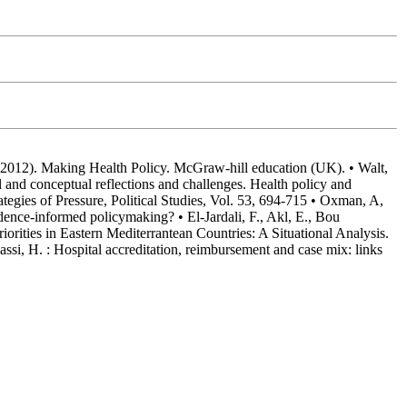
 (2012). Making Health Policy. McGraw-hill education (UK). • Walt,
l and conceptual reflections and challenges. Health policy and
tegies of Pressure, Political Studies, Vol. 53, 694-715 • Oxman, A,
ence-informed policymaking? • El-Jardali, F., Akl, E., Bou
rities in Eastern Mediterrantean Countries: A Situational Analysis.
si, H. : Hospital accreditation, reimbursement and case mix: links