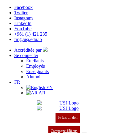
Facebook
Twitter
Instagram
LinkedIn
YouTube
+961 (1) 421 235
fm@usj.edu.lb
Accréditée par
Se connecter
Étudiants
Employés
Enseignants
Alumni
FR
EN
AR
Je fais un don
Campagne 150 ans