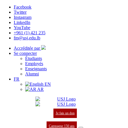
Facebook
Twitter
Instagram
LinkedIn
YouTube
+961 (1) 421 235
fm@usj.edu.lb
Accréditée par
Se connecter
Étudiants
Employés
Enseignants
Alumni
FR
EN
AR
Je fais un don
Campagne 150 ans